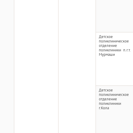
Детское
поликлиническое
отделение
поликлиники п.г.т.
Мурмаши
Детское
поликлиническое
отделение
поликлиники
г.Кола