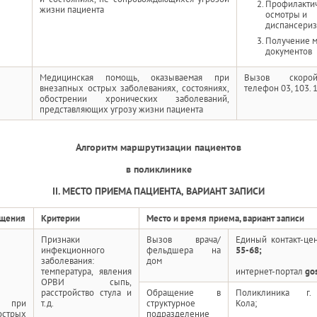
Профилакти
жизни пациента
осмотры и
диспансериз
Получение 
документов
Медицинская помощь, оказываемая при
Вызов скоро
внезапных острых заболеваниях, состояниях,
телефон 03, 103. 
обострении хронических заболеваний,
представляющих угрозу жизни пациента
Алгоритм маршрутизации пациентов
в поликлинике
II. МЕСТО ПРИЕМА ПАЦИЕНТА, ВАРИАНТ ЗАПИСИ
ащения
Критерии
Место и время приема, вариант записи
Признаки
Вызов врача/
Единый контакт-це
инфекционного
фельдшера на
55-68;
заболевания:
дом
температура, явления
интернет-портал
gos
ОРВИ сыпь,
расстройство стула и
Обращение в
Поликлиника г.
я при
т.д.
структурное
Кола;
острых
подразделение