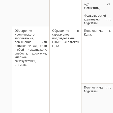
ж/д. ст.
Магнетиты,
Фельдшерский
здравпункт п.г.т.
Мурмаши
Обострение
Обращение в
Поликлиника г.
хронического
структурное
Кола;
заболевания,
подразделение
повышение или
ГОБУЗ «Кольская
понижение АД, боли
ЦРБ»
любой локализации,
слабость, дрожание,
«плохое
самочувствие»,
отдышка
Поликлиника п.г.т.
Мурмаши