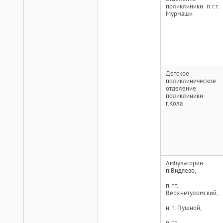
поликлиники п.г.т.
Мурмаши
Детское
поликлиническое
отделение
поликлиники
г.Кола
Амбулатории
п.Видяево,
п.г.т.
Верхнетуломский,
н.п. Пушной,
п.г.т.