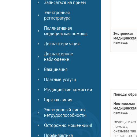
Записаться на приём
Электронная
регистратура
Паллиативная
медицинская помощь
Экстренная
медицинская
помощь
Диспансеризация
Диспансерное
наблюдение
Вакцинация
Платные услуги
Медицинские комиссии
Поводы обр
Горячая линия
Неотложная
медицинская
Электронный листок
помощь
–
нетрудоспособности
медицинская
Осторожно мошенники!
помощь,
оказываема
Профилактика
внезапных 