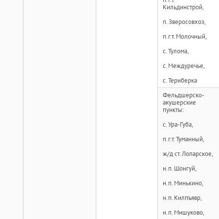
Кильдинстрой,
п. Зверосовхоз,
п.г.т. Молочный,
с. Тулома,
с. Междуречье,
с. Териберка
Фельдшерско-
акушерские
пункты:
с. Ура-Губа,
п.г.т. Туманный,
ж/д ст. Лопарское,
н.п. Шонгуй,
н.п. Минькино,
н.п. Килпъявр,
н.п. Мишуково,