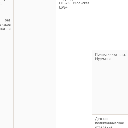
,
ГОБУЗ «Кольская
ЦРБ»
й без
наков
изни
Поликлиника п.г.т.
Мурмаши
Детское
поликлиническое
отделение