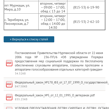
вторник, четверг
пгт Мурмаши, ул.
– 09:00 – 17:00,
(815-53) 6-19-90
Мира, д.10
обед с 13 до 14
вторник, четверг
с. Териберка, ул.
– 12:00 – 17:00,
(815-53) 2-62-10
Пионерская, д.7
обед с 14:00 до
14:30
« Вернуться к списку статей
Постановление Правительства Мурманской области от 22 июня
2006 года № 236-ПП/6 «Об утверждении Порядка
предоставления мер социальной поддержки по бесплатному
обеспечению слуховыми аппаратами, глазными протезами и
аппаратами голосообразования отдельных категорий граждан»
34.52Кб
Федеральный_закон_№178_ФЗ_от_17_07_1999_О_государственной_
847.58Кб
Федеральный_закон_№5_от_12_01_1995_О_ветеранах.pdf
835.25Кб
УСЛОВИЯ_ПРЕДОСТАВЛЕНИЯ_ДЕТЯМ_СИРОТАМ_И_ДЕТЯМ,_ОСТАВШ